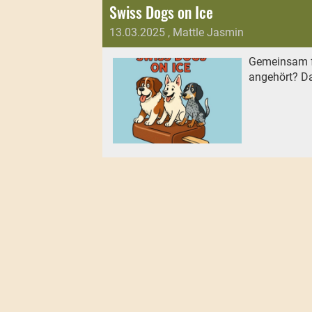
Swiss Dogs on Ice
13.03.2025
, Mattle Jasmin
Gemeinsam fü
angehört? Da