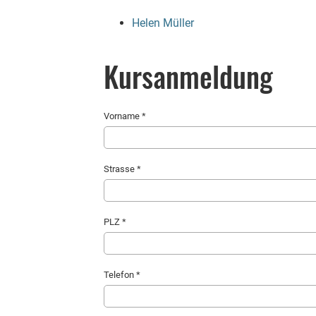
Helen Müller
Kursanmeldung
Vorname *
Strasse *
PLZ *
Telefon *