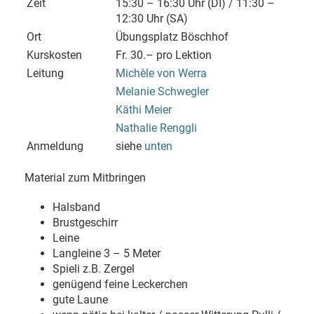
Zeit
15:30 – 16:30 Uhr (DI) / 11:30 –
12:30 Uhr (SA)
Ort
Übungsplatz Böschhof
Kurskosten
Fr. 30.– pro Lektion
Leitung
Michèle von Werra
Melanie Schwegler
Käthi Meier
Nathalie Renggli
Anmeldung
siehe
unten
Material zum Mitbringen
Halsband
Brustgeschirr
Leine
Langleine 3 – 5 Meter
Spieli z.B. Zergel
genügend feine Leckerchen
gute Laune