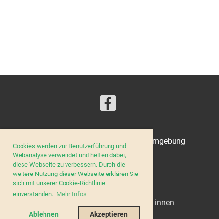
© Kynologischer Verein Zug und Umgebung
Cookies werden zur Benutzerführung und
Webanalyse verwendet und helfen dabei,
diese Webseite zu verbessern. Durch die
weitere Nutzung dieser Webseite erklären Sie
Impressum
sich mit unserer Cookie-Richtlinie
Datenschutz
einverstanden.
Mehr Infos
Reglement für Kursteilnehmer / innen
Ablehnen
Akzeptieren